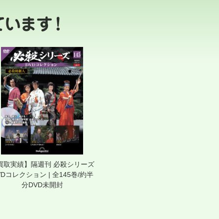
買取実績】隔週刊 必殺シリーズ
VDコレクション | 全145巻/約半
分DVD未開封