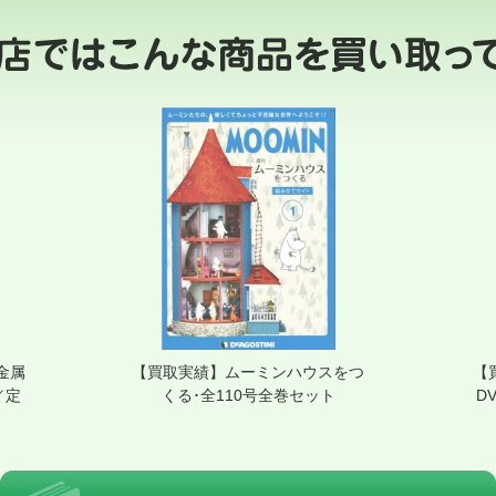
金属
【買取実績】ムーミンハウスをつ
【
／定
くる･全110号全巻セット
D