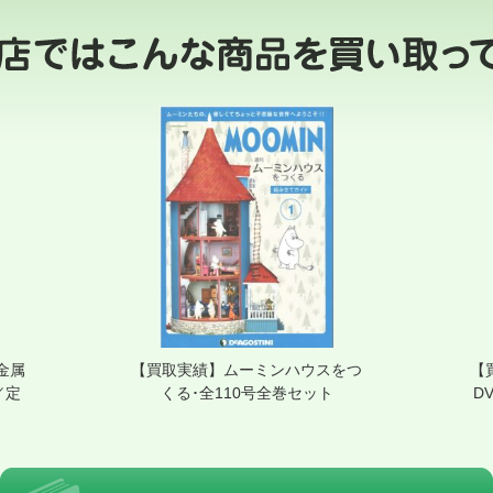
金属
【買取実績】ムーミンハウスをつ
【
／定
くる･全110号全巻セット
D