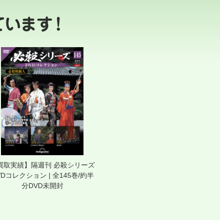
買取実績】隔週刊 必殺シリーズ
VDコレクション | 全145巻/約半
分DVD未開封