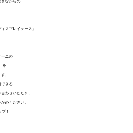
物さながらの
。
ディスプレイケース」
ィーニの
」を
ます。
断できる
い合わせいただき、
確かめください。
ップ！