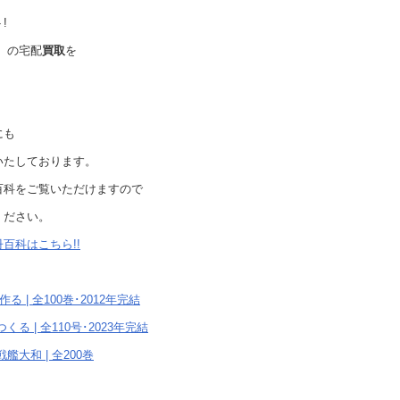
!
】の宅配
買取
を
にも
いたしております。
百科をご覧いただけますので
ください。
百科はこちら!!
る | 全100巻･2012年完結
る | 全110号･2023年完結
大和 | 全200巻