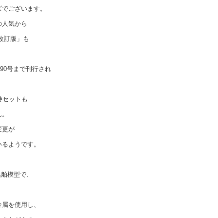
ズでございます。
の人気から
改訂版」も
。
第90号まで刊行され
巻セットも
ん。
変更が
いるようです。
的船舶模型で、
金属を使用し、