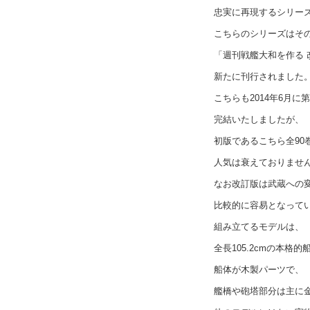
忠実に再現するシリー
こちらのシリーズはそ
「週刊戦艦大和を作る 
新たに刊行されました
こちらも2014年6月に
完結いたしましたが、
初版であるこちら全90
人気は衰えておりませ
なお改訂版は武蔵への
比較的に容易となって
組み立てるモデルは、
全長105.2cmの本格
船体が木製パーツで、
艦橋や砲塔部分は主に