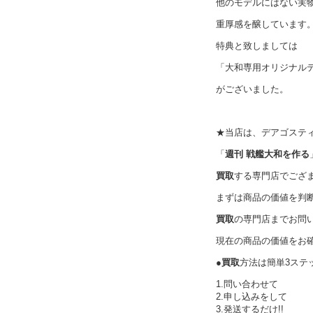
他のモデルにはない実
重厚感を醸しています
特典と致しましては
「大和専用オリジナル
がございました。
★当店は、デアゴステ
「
週刊 戦艦大和を作る
買取
する専門店でござ
まずは商品の価値を判
買取
の専門店までお問
現在の商品の価値をお
●
買取
方法は簡単3ステ
1.問い合わせて
2.申し込みをして
3.発送するだけ!!