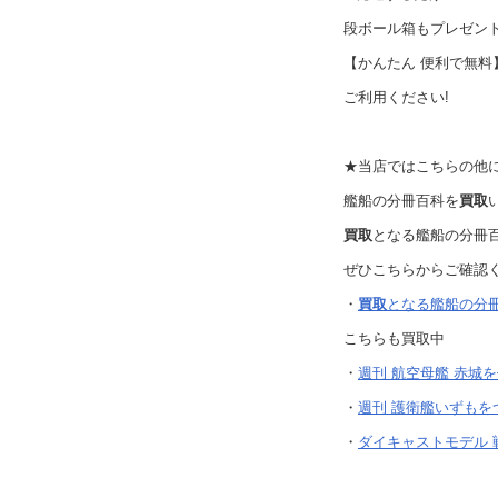
段ボール箱もプレゼント
【かんたん 便利で無料
ご利用ください!
★当店ではこちらの他
艦船の分冊百科を
買取
買取
となる艦船の分冊
ぜひこちらからご確認
・
買取
となる艦船の分冊
こちらも買取中
・
週刊 航空母艦 赤城を作
・
週刊 護衛艦いずもをつく
・
ダイキャストモデル 戦艦