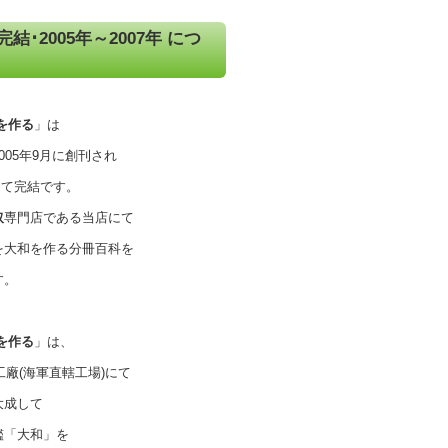
結･2005年～2007年 につ
を作る
」は
005年9月に創刊され
号にて完結です。
取
専門店である当店にて
を大和を作る分冊百科を
す。
を作る
」は、
工廠(海軍直轄工場)にて
大成して
艦「大和」を