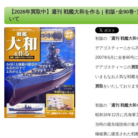
【2026年買取中】週刊 戦艦大和を作る | 初版･全90巻･完
いて
初版の「
週刊 戦艦大和
デアゴスティーニから2
2007年6月に全巻90
デアゴスティーニの
買
いまもなお人気な戦艦
買取
をいたしておりま
初版の「
週刊 戦艦大和
昭和16年12月に呉海軍
当時の最先端技術の集
極秘裏に建造された戦