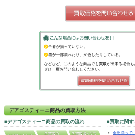
全巻が揃っていない。
箱が一部潰れたり、変色したりしている。
などなど、このような商品でも
買取
が出来る場合も
ぜひ一度お問い合わせください。
デアゴスティーニ
商品の
買取
方法
■
デアゴスティーニ
商品の
買取
の流れ
■
買取
に関す
全巻揃って