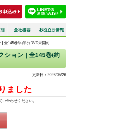
 全145巻/約半分DVD未開封
ョン | 全145巻/約
更新日：2026/05/26
りました
問い合わせください。