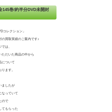
145巻/約半分DVD未開封
VDコレクション」
開封の買取実績のご案内です♪
ジでは、
いただいた商品の中から
品について
おります。
いましたが
になっていて
たので
してもらった