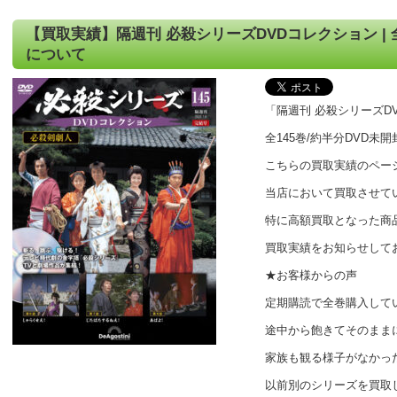
【買取実績】隔週刊 必殺シリーズDVDコレクション | 全
について
「隔週刊 必殺シリーズD
全145巻/約半分DVD未
こちらの買取実績のペー
当店において買取させて
特に高額買取となった商
買取実績をお知らせして
★お客様からの声
定期購読で全巻購入して
途中から飽きてそのまま
家族も観る様子がなかっ
以前別のシリーズを買取